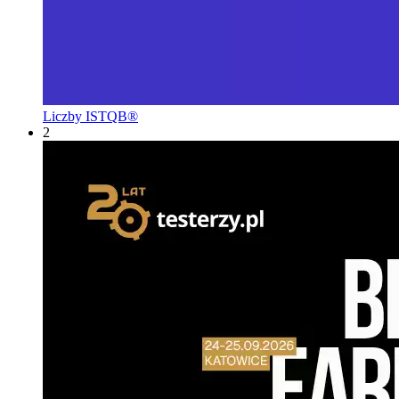
Liczby ISTQB®
2