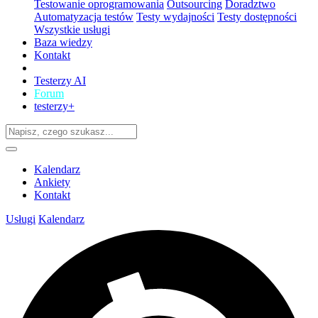
Testowanie oprogramowania
Outsourcing
Doradztwo
Automatyzacja testów
Testy wydajności
Testy dostępności
Wszystkie usługi
Baza wiedzy
Kontakt
Testerzy AI
Forum
testerzy+
Kalendarz
Ankiety
Kontakt
Usługi
Kalendarz