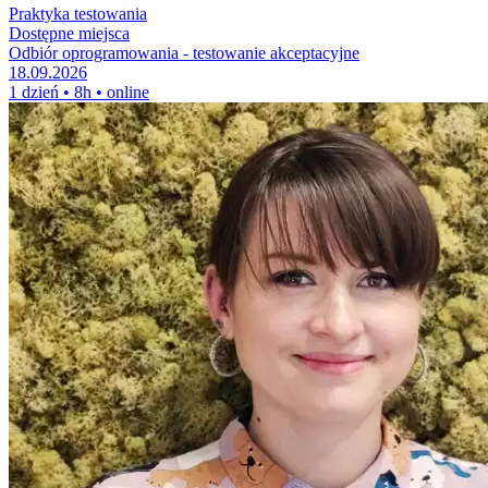
Praktyka testowania
Dostępne miejsca
Odbiór oprogramowania - testowanie akceptacyjne
18.09.2026
1 dzień • 8h • online