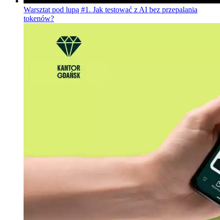
Warsztat pod lupą #1. Jak testować z AI bez przepalania
tokenów?