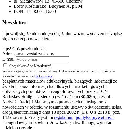
ul. Metalowców 13, 41-500 Chorzów
Lofty Kościuszko, Budynek A, p.204
PON - PT 8:00 - 16:00
Newsletter
Upewnij się, że nie ominęło Cię żadne ważne wydarzenie i zapisz
się do naszego newslettera.
Ups! Coś poszło nie tak.
Adres e-mail został zapisany.
E-mail
Chcę dołączyć do Newslettera!
Wyrażam zgodę na otrzymywanie drogą elektroniczną, na wskazany przeze mnie w
formularzu adres e-mail
Pokaż więcej
bezpłatnych materiałów edukacyjnych, bieżących informacji ze
świata IT oraz informacji handlowych i marketingowych,
dotyczących produktów i usług oferowanych przez 21CN
Radosław Smilgin, z siedzibą w Gdańsku (80-680), przy ul.
Nadwiślańskiej 124a, w tym o promocjach na usługi oraz
nowościach w ofercie, w rozumieniu ustawy o świadczeniu usług
drogą elektroniczną z dnia 18 lipca 2002 r. (Dz. U z 2013 r., poz.
1422 ze zm.). Znany jest mi
regulamin
i
polityka prywatności
Usługodawcy oraz wiem, że w każdej chwili mogę wycofać
udzieloną zgodę.