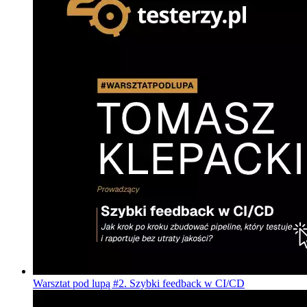
Warsztat pod lupą #2. Szybki feedback w CI/CD