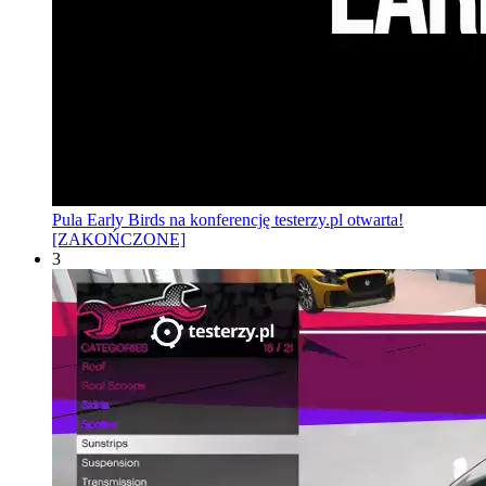
Pula Early Birds na konferencję testerzy.pl otwarta!
[ZAKOŃCZONE]
3