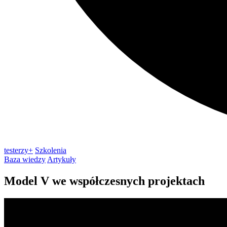
testerzy+
Szkolenia
Baza wiedzy
Artykuły
Model V we współczesnych projektach