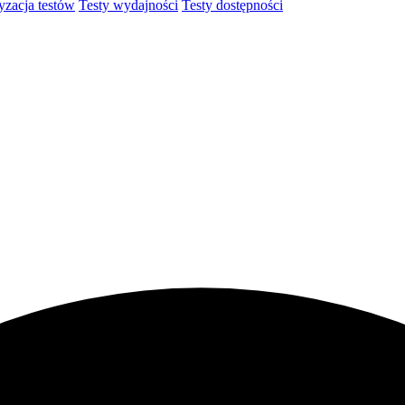
zacja testów
Testy wydajności
Testy dostępności